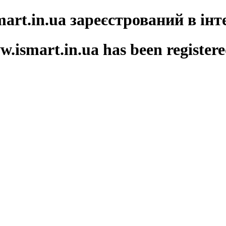
art.in.ua зареєстрований в інте
smart.in.ua has been registered 