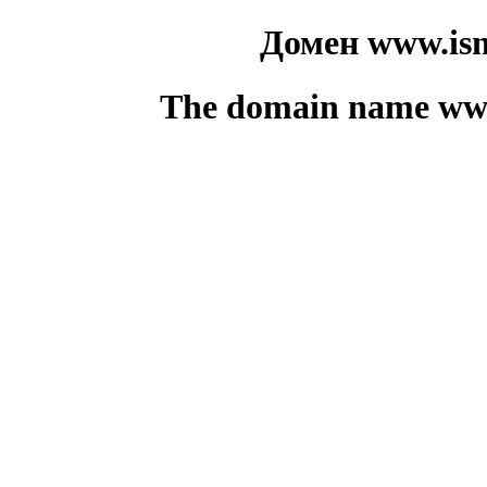
Домен www.ism
The domain name www.i